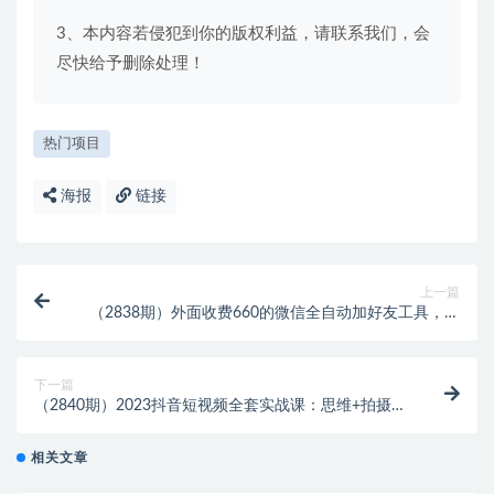
3、本内容若侵犯到你的版权利益，请联系我们，会
尽快给予删除处理！
热门项目
海报
链接
上一篇
（2838期）外面收费660的微信全自动加好友工具，解
放双手自动添加【永久脚本+教程】
下一篇
（2840期）2023抖音短视频全套实战课：思维+拍摄
+剪辑+运营，从入门到精通！
相关文章