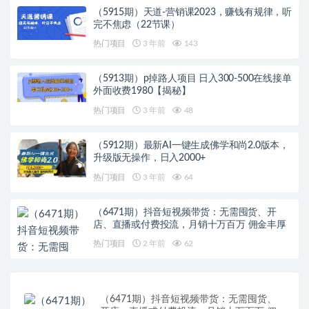
（5915期）天道-营销课2023，赚钱有规律，听
完不焦虑（22节课）
热门项目
3 年前
143
（5913期）p掉路人项目 日入300-500在线接单
外面收费1980【揭秘】
热门项目
3 年前
48
（5912期）最新AI一键生成佛学和尚2.0版本，
升级版无操作，日入2000+
热门项目
3 年前
64
（6471期）抖音短视频带货：无需囤货、开
店、直播或付费投流，月销十万百万 佣金丰厚
热门项目
2 年前
62
（6471期）抖音短视频带货：无需囤货、