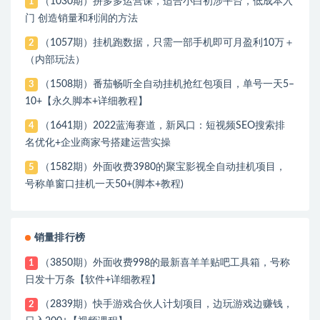
（1030期）拼多多运营课，适合小白初涉平台，低成本入
1
门 创造销量和利润的方法
（1057期）挂机跑数据，只需一部手机即可月盈利10万＋
2
（内部玩法）
（1508期）番茄畅听全自动挂机抢红包项目，单号一天5–
3
10+【永久脚本+详细教程】
（1641期）2022蓝海赛道，新风口：短视频SEO搜索排
4
名优化+企业商家号搭建运营实操
（1582期）外面收费3980的聚宝影视全自动挂机项目，
5
号称单窗口挂机一天50+(脚本+教程)
销量排行榜
（3850期）外面收费998的最新喜羊羊贴吧工具箱，号称
1
日发十万条【软件+详细教程】
（2839期）快手游戏合伙人计划项目，边玩游戏边赚钱，
2