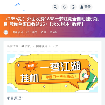
登录
全部
（2856期）外面收费1688一梦江湖全自动挂机项
目 号称单窗口收益25+【永久脚本+教程】
网赚项目
3 年前
0
409
当前位置：
首页
网赚项目
正文
项目原理：