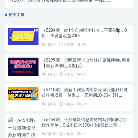
（2857）海外暴力短视频挂机全自动撸美金 单机日入
300美元+【脚本免费+一对一指导】
相关文章
（5234期）dnf全自动脚本打金，不限制ip，0
封，单设备收益200+
热门项目
3 年前
89
（5199期）全网最新全自动挂机刷视频撸u项目
【最新详细玩法教程】
热门项目
3 年前
80
（5110期）最新工作室内部新天龙八部游戏搬
砖挂机项目，单窗口一天利润10-30+【挂…
热门项目
3 年前
238
（6454期）十月最新信息差材料写作拆解项目
操作简单，0成本日入500+门槛低好上手…
热门项目
2 年前
62