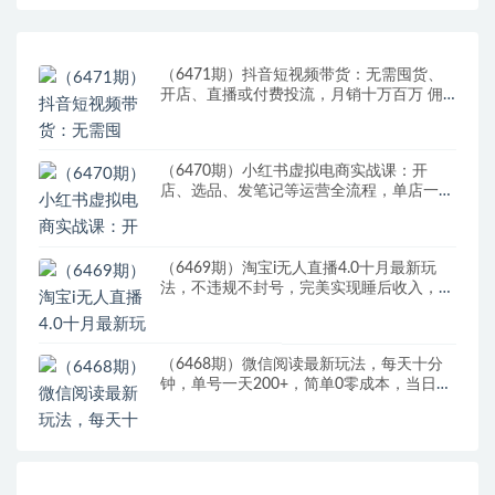
（6471期）抖音短视频带货：无需囤货、
开店、直播或付费投流，月销十万百万 佣
金丰厚
（6470期）小红书虚拟电商实战课：开
店、选品、发笔记等运营全流程，单店一天
赚800
（6469期）淘宝i无人直播4.0十月最新玩
法，不违规不封号，完美实现睡后收入，日
躺…
（6468期）微信阅读最新玩法，每天十分
钟，单号一天200+，简单0零成本，当日提
现