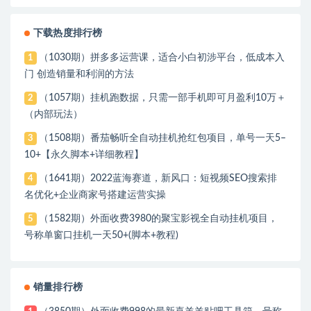
下载热度排行榜
（1030期）拼多多运营课，适合小白初涉平台，低成本入
1
门 创造销量和利润的方法
（1057期）挂机跑数据，只需一部手机即可月盈利10万＋
2
（内部玩法）
（1508期）番茄畅听全自动挂机抢红包项目，单号一天5–
3
10+【永久脚本+详细教程】
（1641期）2022蓝海赛道，新风口：短视频SEO搜索排
4
名优化+企业商家号搭建运营实操
（1582期）外面收费3980的聚宝影视全自动挂机项目，
5
号称单窗口挂机一天50+(脚本+教程)
销量排行榜