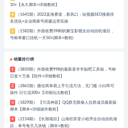
10+【永久脚本+详细教程】
（1641期）2022蓝海赛道，新风口：短视频SEO搜索排
4
名优化+企业商家号搭建运营实操
（1582期）外面收费3980的聚宝影视全自动挂机项目，
5
号称单窗口挂机一天50+(脚本+教程)
销量排行榜
（3850期）外面收费998的最新喜羊羊贴吧工具箱，号称
1
日发十万条【软件+详细教程】
（2861期）微信简单易上手引流方法，无门槛 小白即可
2
操作 日引流300+【详细玩法教程】
（1829期） 【引流神器】QQ群无限偷人拉群成员最新版
3
脚本【脚本+详细操作教程】
（2154期）【长期项目】山海经异变小程序全自动挂机项
4
目，单号每天几块钱（脚本+教程)