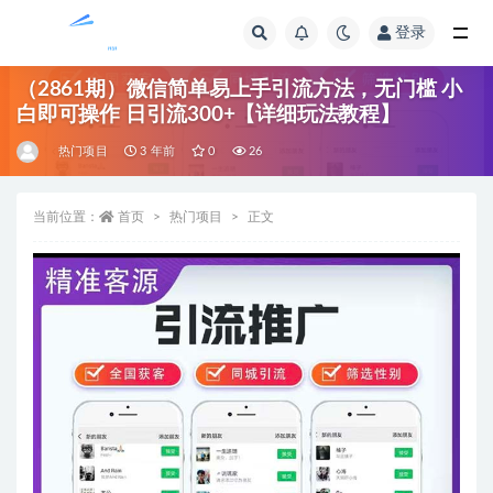
登录
全部
（2861期）微信简单易上手引流方法，无门槛 小
白即可操作 日引流300+【详细玩法教程】
热门项目
3 年前
0
26
当前位置：
首页
热门项目
正文