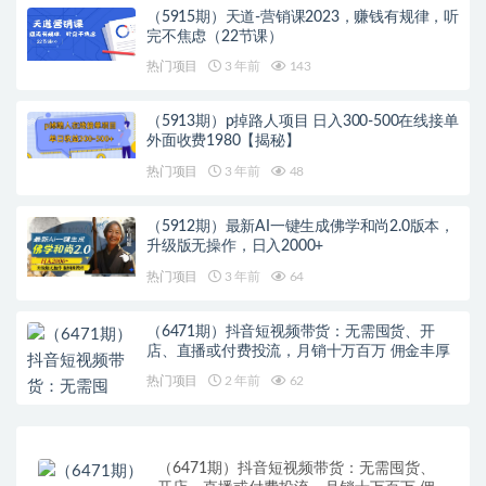
（5915期）天道-营销课2023，赚钱有规律，听
完不焦虑（22节课）
热门项目
3 年前
143
（5913期）p掉路人项目 日入300-500在线接单
外面收费1980【揭秘】
热门项目
3 年前
48
（5912期）最新AI一键生成佛学和尚2.0版本，
升级版无操作，日入2000+
热门项目
3 年前
64
（6471期）抖音短视频带货：无需囤货、开
店、直播或付费投流，月销十万百万 佣金丰厚
热门项目
2 年前
62
（6471期）抖音短视频带货：无需囤货、