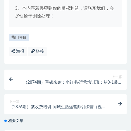
3、本内容若侵犯到你的版权利益，请联系我们，会
尽快给予删除处理！
热门项目
海报
链接
上一篇
（2874期）重磅来袭：小红书·运营培训班：从0-1带你
玩转小红书，做个赚钱的私域IP
下一篇
（2876期）某收费培训-同城生活运营师训练营（视频
完整课程+课件+资料包）无水印
相关文章