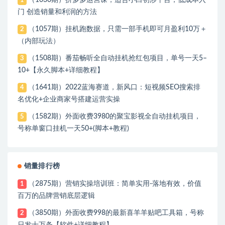
1
门 创造销量和利润的方法
（1057期）挂机跑数据，只需一部手机即可月盈利10万＋
2
（内部玩法）
（1508期）番茄畅听全自动挂机抢红包项目，单号一天5–
3
10+【永久脚本+详细教程】
（1641期）2022蓝海赛道，新风口：短视频SEO搜索排
4
名优化+企业商家号搭建运营实操
（1582期）外面收费3980的聚宝影视全自动挂机项目，
5
号称单窗口挂机一天50+(脚本+教程)
销量排行榜
（2875期）营销实操培训班：简单实用-落地有效，价值
1
百万的品牌营销底层逻辑
（3850期）外面收费998的最新喜羊羊贴吧工具箱，号称
2
日发十万条【软件+详细教程】