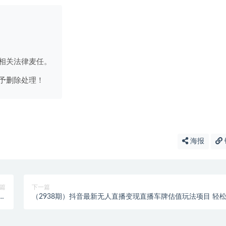
相关法律麦任。
予删除处理！
海报
篇
下一篇
，
（2938期）抖音最新无人直播变现直播车牌估值玩法项目 轻
享
日赚几百+【详细玩法教程】