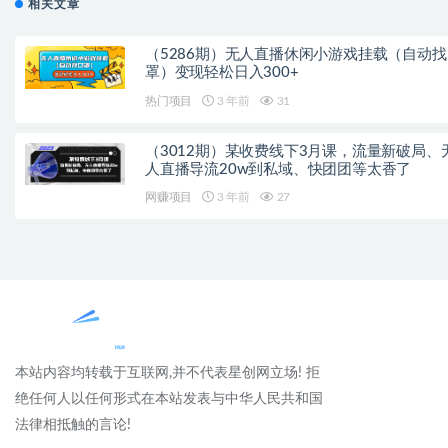
相关文章
（5286期）无人直播休闲小游戏挂载（自动找
罩）变现轻松日入300+
热门项目
3 年前
31
（3012期）某收费线下3月课，流量新破局、
人直播导流20w到私域、快团团等太香了
网赚项目
3 年前
27
本站内容均转载于互联网,并不代表星创网立场! 拒
绝任何人以任何形式在本站发表与中华人民共和国
法律相抵触的言论!