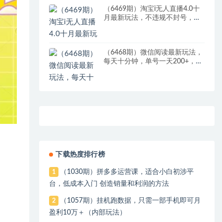
（6469期）淘宝i无人直播4.0十
月最新玩法，不违规不封号，完
美实现睡后收入，日躺…
（6468期）微信阅读最新玩法，
每天十分钟，单号一天200+，简
单0零成本，当日提现
下载热度排行榜
（1030期）拼多多运营课，适合小白初涉平
1
台，低成本入门 创造销量和利润的方法
（1057期）挂机跑数据，只需一部手机即可月
2
盈利10万＋（内部玩法）