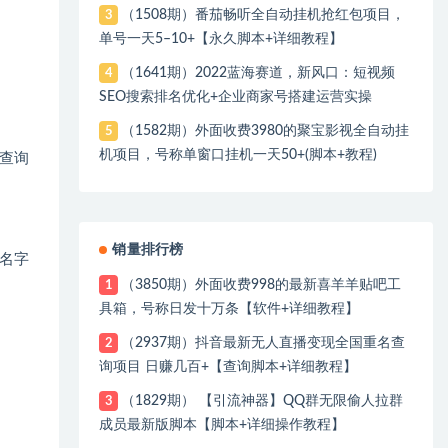
（1508期）番茄畅听全自动挂机抢红包项目，
3
单号一天5–10+【永久脚本+详细教程】
（1641期）2022蓝海赛道，新风口：短视频
4
SEO搜索排名优化+企业商家号搭建运营实操
（1582期）外面收费3980的聚宝影视全自动挂
5
机项目，号称单窗口挂机一天50+(脚本+教程)
查询
销量排行榜
名字
（3850期）外面收费998的最新喜羊羊贴吧工
1
具箱，号称日发十万条【软件+详细教程】
（2937期）抖音最新无人直播变现全国重名查
2
询项目 日赚几百+【查询脚本+详细教程】
（1829期） 【引流神器】QQ群无限偷人拉群
3
成员最新版脚本【脚本+详细操作教程】