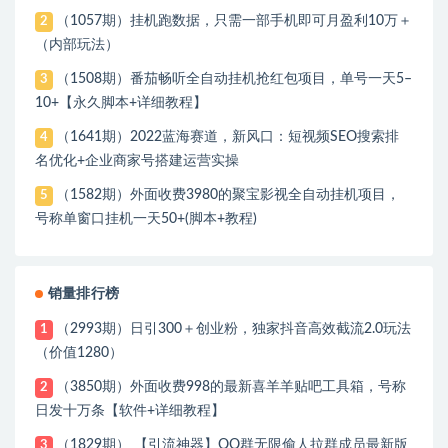
（1057期）挂机跑数据，只需一部手机即可月盈利10万＋
2
（内部玩法）
（1508期）番茄畅听全自动挂机抢红包项目，单号一天5–
3
10+【永久脚本+详细教程】
（1641期）2022蓝海赛道，新风口：短视频SEO搜索排
4
名优化+企业商家号搭建运营实操
（1582期）外面收费3980的聚宝影视全自动挂机项目，
5
号称单窗口挂机一天50+(脚本+教程)
销量排行榜
（2993期）日引300＋创业粉，独家抖音高效截流2.0玩法
1
（价值1280）
（3850期）外面收费998的最新喜羊羊贴吧工具箱，号称
2
日发十万条【软件+详细教程】
（1829期） 【引流神器】QQ群无限偷人拉群成员最新版
3