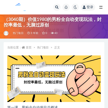
登录
全部
（3040期）价值1980的男粉全自动变现玩法，封
控率最低，无脑过原创
热门项目
3 年前
0
43
当前位置：
首页
热门项目
正文
第一课，男粉全自动项目总概述