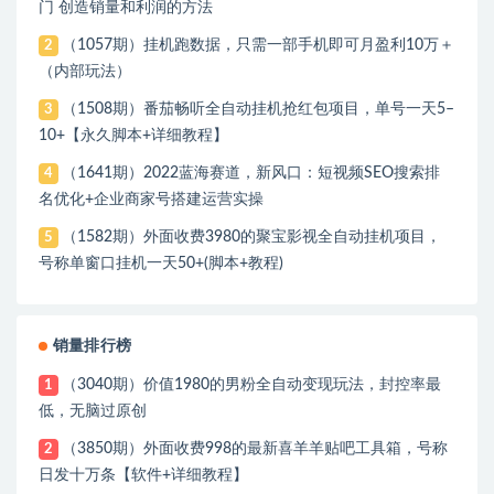
门 创造销量和利润的方法
（1057期）挂机跑数据，只需一部手机即可月盈利10万＋
2
（内部玩法）
（1508期）番茄畅听全自动挂机抢红包项目，单号一天5–
3
10+【永久脚本+详细教程】
（1641期）2022蓝海赛道，新风口：短视频SEO搜索排
4
名优化+企业商家号搭建运营实操
（1582期）外面收费3980的聚宝影视全自动挂机项目，
5
号称单窗口挂机一天50+(脚本+教程)
销量排行榜
（3040期）价值1980的男粉全自动变现玩法，封控率最
1
低，无脑过原创
（3850期）外面收费998的最新喜羊羊贴吧工具箱，号称
2
日发十万条【软件+详细教程】