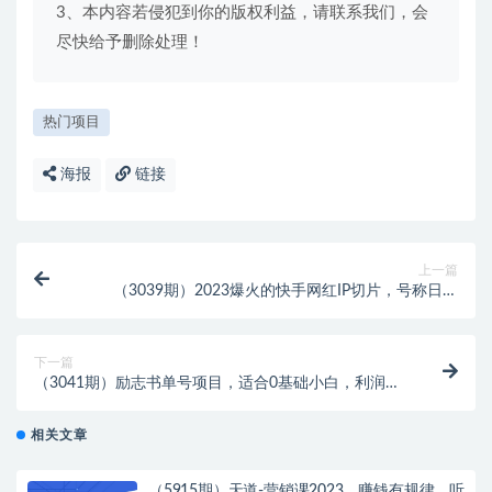
3、本内容若侵犯到你的版权利益，请联系我们，会
尽快给予删除处理！
热门项目
海报
链接
上一篇
（3039期）2023爆火的快手网红IP切片，号称日佣
5000＋的蓝海项目，二驴的独家授权
下一篇
（3041期）励志书单号项目，适合0基础小白，利润可
观
相关文章
（5915期）天道-营销课2023，赚钱有规律，听