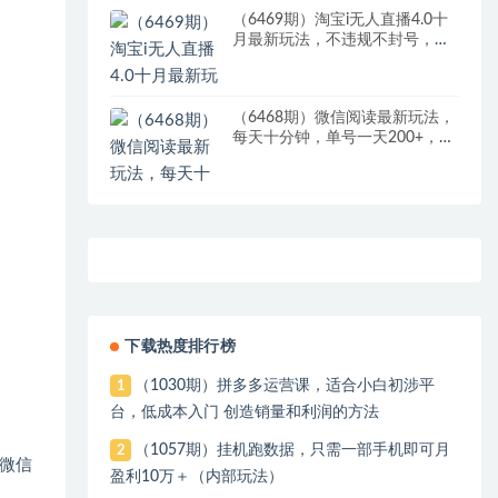
（6469期）淘宝i无人直播4.0十
月最新玩法，不违规不封号，完
美实现睡后收入，日躺…
（6468期）微信阅读最新玩法，
每天十分钟，单号一天200+，简
单0零成本，当日提现
下载热度排行榜
（1030期）拼多多运营课，适合小白初涉平
1
台，低成本入门 创造销量和利润的方法
（1057期）挂机跑数据，只需一部手机即可月
2
微信
盈利10万＋（内部玩法）