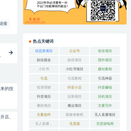
链接
热点关键词
信息差项目
公众号
创业项目
礼
副业掘金
副业项目
国外项目
小红书
小红书项目
建站教程
引流
引流教程
引流神器
投资理财
抖音小店
抖音赚钱
得来的技
抖音项目
拉新项目
挂机项目
搬砖项目
搬运项目
文案写作
文案创作
新媒体教程
无人直播项目
、开店、
无人直播，
无货源
无货源电商