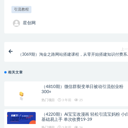
引流教程
星创网
上一
（3069期）淘金之路网站搭建课程，从零开始搭建知识付费系
自动成交
相关文章
（4810期）微信群裂变单日被动引流创业粉
300+
热门项目
3 年前
25
（4220期）Ai宝宝改漫画 轻松引流宝妈粉 小
基础易上手 单次收费19-39
热门项目
3 年前
16