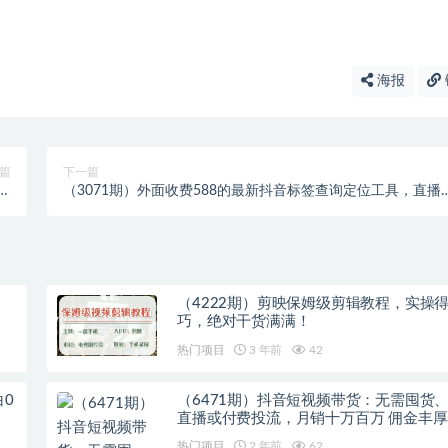
海报
篇
下一篇
统
（3071期）外面收费588的最新抖音标签查询定位工具，直播
站
物收割机【软件+教程】
（4222期）剪映保姆级剪辑教程，实操
巧，绝对干货满满！
热门项目
3 年前
42
白0
（6471期）抖音短视频带货：无需囤货
直播或付费投流，月销十万百万 佣金丰厚
热门项目
2 年前
62