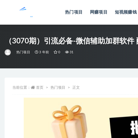
热门项目
网赚项目
短视频赚钱
全部
（3070期）引流必备-微信辅助加群软
热门项目
3 年前
0
31
当前位置：
首页
热门项目
正文