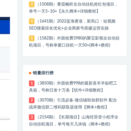
（1508期）番茄畅听全自动挂机抢红包项目，
3
单号一天5–10+【永久脚本+详细教程】
（1641期）2022蓝海赛道，新风口：短视频
4
SEO搜索排名优化+企业商家号搭建运营实操
（1582期）外面收费3980的聚宝影视全自动挂
5
机项目，号称单窗口挂机一天50+(脚本+教程)
销量排行榜
（3850期）外面收费998的最新喜羊羊贴吧工
1
具箱，号称日发十万条【软件+详细教程】
（3070期）引流必备-微信辅助加群软件 配合
2
战斧微信群二维码获取器使用【脚本+教程】
（2154期）【长期项目】山海经异变小程序全
3
自动挂机项目，单号每天几块钱（脚本+教程)