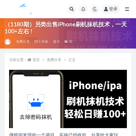
登录
全部
（1180期）另类出售iPhone刷机抹机技术，一天
100+左右 !
免费分享
3 年前
0
33
当前位置：
首页
免费分享
正文
偶然间发现的一个项目，实操已经收款，分享给大家玩。