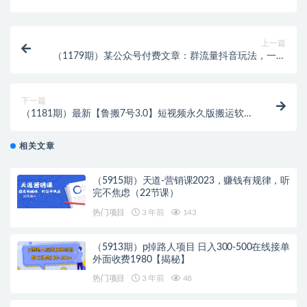
上一篇
（1179期）某公众号付费文章：群流量抖音玩法，一年
能搞200w
下一篇
（1181期）最新【鲁搬7号3.0】短视频永久版搬运软件
(突破技术壁垒 碾压一切搬运神器)
相关文章
（5915期）天道-营销课2023，赚钱有规律，听
完不焦虑（22节课）
热门项目
3 年前
143
（5913期）p掉路人项目 日入300-500在线接单
外面收费1980【揭秘】
热门项目
3 年前
48