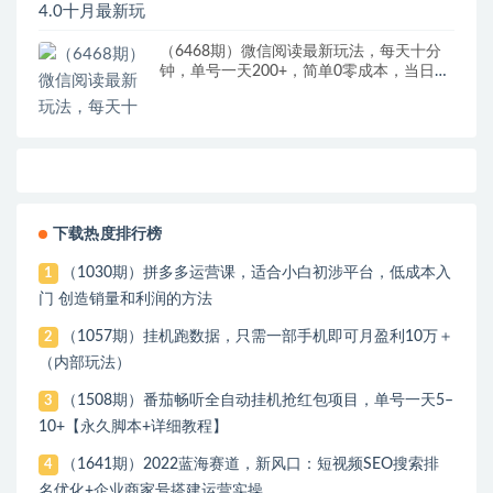
（6468期）微信阅读最新玩法，每天十分
钟，单号一天200+，简单0零成本，当日提
现
下载热度排行榜
（1030期）拼多多运营课，适合小白初涉平台，低成本入
1
门 创造销量和利润的方法
（1057期）挂机跑数据，只需一部手机即可月盈利10万＋
2
（内部玩法）
（1508期）番茄畅听全自动挂机抢红包项目，单号一天5–
3
10+【永久脚本+详细教程】
（1641期）2022蓝海赛道，新风口：短视频SEO搜索排
4
名优化+企业商家号搭建运营实操