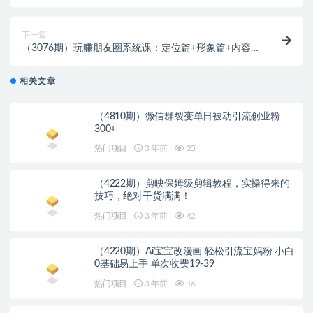
率，有需要的自测，随时失效
下一篇
（3076期）玩赚朋友圈系统课：定位篇+形象篇+内容
篇+文案篇+引流篇+成交篇
相关文章
（4810期）微信群裂变单日被动引流创业粉
300+
热门项目
3 年前
25
（4222期）剪映保姆级剪辑教程，实操得来的
技巧，绝对干货满满！
热门项目
3 年前
42
（4220期）Ai宝宝改漫画 轻松引流宝妈粉 小白
0基础易上手 单次收费19-39
热门项目
3 年前
16