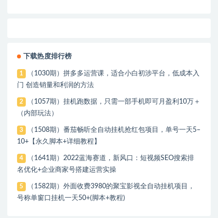
下载热度排行榜
（1030期）拼多多运营课，适合小白初涉平台，低成本入
1
门 创造销量和利润的方法
（1057期）挂机跑数据，只需一部手机即可月盈利10万＋
2
（内部玩法）
（1508期）番茄畅听全自动挂机抢红包项目，单号一天5–
3
10+【永久脚本+详细教程】
（1641期）2022蓝海赛道，新风口：短视频SEO搜索排
4
名优化+企业商家号搭建运营实操
（1582期）外面收费3980的聚宝影视全自动挂机项目，
5
号称单窗口挂机一天50+(脚本+教程)