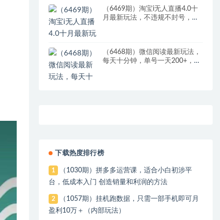
（6469期）淘宝i无人直播4.0十
月最新玩法，不违规不封号，完
美实现睡后收入，日躺…
（6468期）微信阅读最新玩法，
每天十分钟，单号一天200+，简
单0零成本，当日提现
下载热度排行榜
（1030期）拼多多运营课，适合小白初涉平
1
台，低成本入门 创造销量和利润的方法
（1057期）挂机跑数据，只需一部手机即可月
2
盈利10万＋（内部玩法）