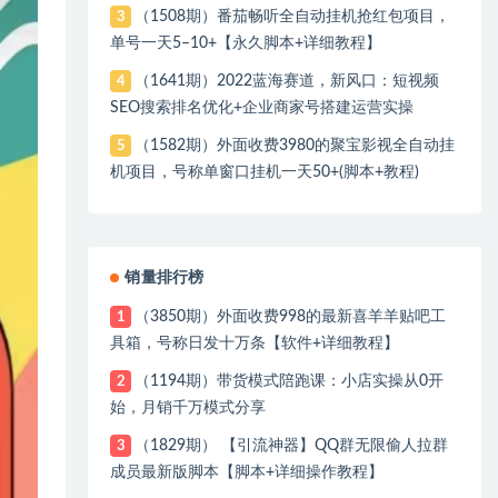
（1508期）番茄畅听全自动挂机抢红包项目，
3
单号一天5–10+【永久脚本+详细教程】
（1641期）2022蓝海赛道，新风口：短视频
4
SEO搜索排名优化+企业商家号搭建运营实操
（1582期）外面收费3980的聚宝影视全自动挂
5
机项目，号称单窗口挂机一天50+(脚本+教程)
销量排行榜
（3850期）外面收费998的最新喜羊羊贴吧工
1
具箱，号称日发十万条【软件+详细教程】
（1194期）带货模式陪跑课：小店实操从0开
2
始，月销千万模式分享
（1829期） 【引流神器】QQ群无限偷人拉群
3
成员最新版脚本【脚本+详细操作教程】