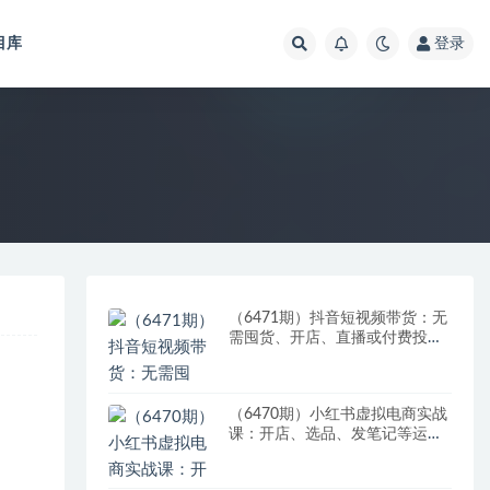
目库
登录
（6471期）抖音短视频带货：无
需囤货、开店、直播或付费投
流，月销十万百万 佣金丰厚
（6470期）小红书虚拟电商实战
课：开店、选品、发笔记等运营
全流程，单店一天赚800