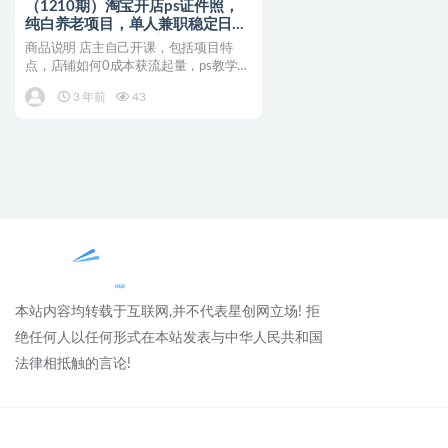
（1210期）淘宝开店ps证件照，
纯白养老项目，单人兼职稳定日
100元 (教程+软件+素材)
商品说明 店主自己开课，包括项目特
点，店铺如何0成本获流起量，ps教学课
程。学完就可以直接开...
3 年前
43
本站内容均转载于互联网,并不代表星创网立场! 拒
绝任何人以任何形式在本站发表与中华人民共和国
法律相抵触的言论!