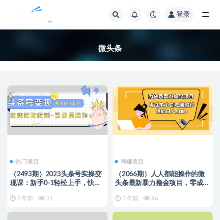
登录
全部
微头条
热门项目
网赚项目
（2493期）2023头条号实操变
（2066期）人人都能操作的微
现课：新手0-1轻松上手，快速
头条最新暴力撸金项目，零成本
获取收益-可批量操作
小白无脑搬运也能日入500+
3 年前
31
3 年前
46