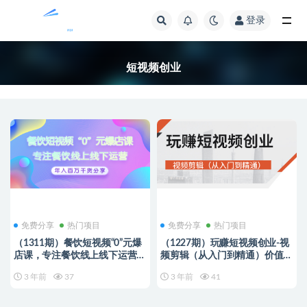
登录
全部
短视频创业
免费分享
热门项目
免费分享
热门项目
（1311期）餐饮短视频“0”元爆
（1227期）玩赚短视频创业-视
店课，专注餐饮线上线下运营，
频剪辑（从入门到精通）价值
年入百万干货分享
599元
3 年前
37
3 年前
41