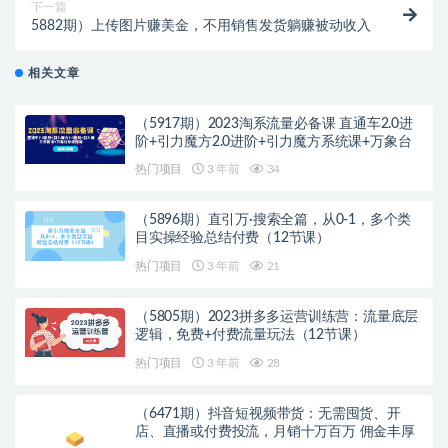
下一篇
5882期）上传图片赚美金，不用销售发货躺赚被动收入
相关文章
（5917期）2023淘系流量必备课 直通车2.0进
阶+引力魔方2.0进阶+引力魔方系统课+万象台
热门项目
3 年前
34
（5896期）直引万·搜索全篇，从0-1，多个类
目实操经验总结付费（12节课）
热门项目
3 年前
21
（5805期）2023拼多多运营训练营：流量底层
逻辑，免费+付费流量玩法（12节课）
热门项目
3 年前
28
（6471期）抖音短视频带货：无需囤货、开
店、直播或付费投流，月销十万百万 佣金丰厚