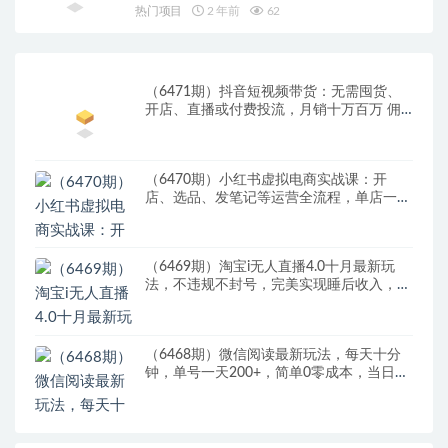
热门项目
2 年前
62
（6471期）抖音短视频带货：无需囤货、
开店、直播或付费投流，月销十万百万 佣
金丰厚
（6470期）小红书虚拟电商实战课：开
店、选品、发笔记等运营全流程，单店一天
赚800
（6469期）淘宝i无人直播4.0十月最新玩
法，不违规不封号，完美实现睡后收入，日
躺…
（6468期）微信阅读最新玩法，每天十分
钟，单号一天200+，简单0零成本，当日提
现