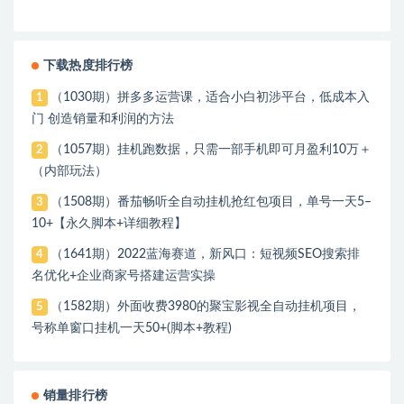
下载热度排行榜
（1030期）拼多多运营课，适合小白初涉平台，低成本入
1
门 创造销量和利润的方法
（1057期）挂机跑数据，只需一部手机即可月盈利10万＋
2
（内部玩法）
（1508期）番茄畅听全自动挂机抢红包项目，单号一天5–
3
10+【永久脚本+详细教程】
（1641期）2022蓝海赛道，新风口：短视频SEO搜索排
4
名优化+企业商家号搭建运营实操
（1582期）外面收费3980的聚宝影视全自动挂机项目，
5
号称单窗口挂机一天50+(脚本+教程)
销量排行榜