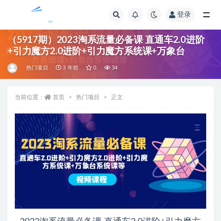
登录
全部
（5917期）2023淘系流量必备课 直通车2.0进阶
+引力魔方2.0进阶+引力魔方系统课+万象台
热门项目
3 年前
0
34
当前位置：
首页
热门项目
正文