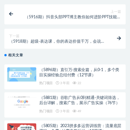
上一篇
（5916期）抖音头部PPT博主教你如何进阶PPT技能，
让你做得快，看得快，少改稿，高颜值
下一篇
（5918期）超级-表达课，你的表达价值千万，会说话
成大事（17节课）
相关文章
（5896期）直引万·搜索全篇，从0-1，多个类
目实操经验总结付费（12节课）
热门项目
3 年前
22
（5881期）谷歌广告从0到精通-关键词筛选，
后台详解，搜索广告，展示广告实操（76节）
热门项目
3 年前
49
（5805期）2023拼多多运营训练营：流量底层