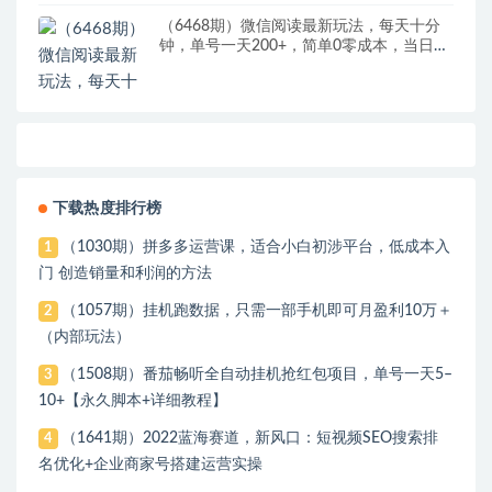
（6468期）微信阅读最新玩法，每天十分
钟，单号一天200+，简单0零成本，当日提
现
下载热度排行榜
（1030期）拼多多运营课，适合小白初涉平台，低成本入
1
门 创造销量和利润的方法
（1057期）挂机跑数据，只需一部手机即可月盈利10万＋
2
（内部玩法）
（1508期）番茄畅听全自动挂机抢红包项目，单号一天5–
3
10+【永久脚本+详细教程】
（1641期）2022蓝海赛道，新风口：短视频SEO搜索排
4
名优化+企业商家号搭建运营实操