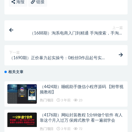
海报
链接
上一篇
（1688期）淘系电商入门到精通 手淘搜索，手淘推
荐，全店动销
下一篇
（1690期）正价暴力起实操号：0粉丝0作品起号实
操，微付费稳号
相关文章
（4424期）睡眠助手微信小程序源码 【附带视
频教程】
热门项目
3 年前
23
（4176期）网站封装教程 1分钟做个软件 有人
靠这个月入过万 保姆式教学 看一遍就学会
热门项目
3 年前
72