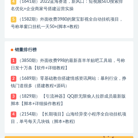
（1641期）2022蓝海赛道，新风口：短视频SEO搜索排
4
名优化+企业商家号搭建运营实操
（1582期）外面收费3980的聚宝影视全自动挂机项目，
5
号称单窗口挂机一天50+(脚本+教程)
销量排行榜
（3850期）外面收费998的最新喜羊羊贴吧工具箱，号称
1
日发十万条【软件+详细教程】
（1689期）零基础教你搭建情感资讯网站：暴利行业，挣
2
钱门道很多（搭建教程+源码）
（1829期） 【引流神器】QQ群无限偷人拉群成员最新版
3
脚本【脚本+详细操作教程】
（2154期）【长期项目】山海经异变小程序全自动挂机项
4
目，单号每天几块钱（脚本+教程)