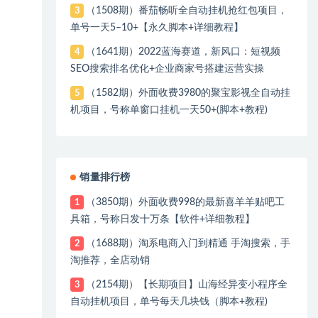
（1508期）番茄畅听全自动挂机抢红包项目，
3
单号一天5–10+【永久脚本+详细教程】
（1641期）2022蓝海赛道，新风口：短视频
4
SEO搜索排名优化+企业商家号搭建运营实操
（1582期）外面收费3980的聚宝影视全自动挂
5
机项目，号称单窗口挂机一天50+(脚本+教程)
销量排行榜
（3850期）外面收费998的最新喜羊羊贴吧工
1
具箱，号称日发十万条【软件+详细教程】
（1688期）淘系电商入门到精通 手淘搜索，手
2
淘推荐，全店动销
（2154期）【长期项目】山海经异变小程序全
3
自动挂机项目，单号每天几块钱（脚本+教程)