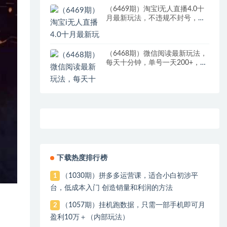
（6469期）淘宝i无人直播4.0十
月最新玩法，不违规不封号，完
美实现睡后收入，日躺…
（6468期）微信阅读最新玩法，
每天十分钟，单号一天200+，简
单0零成本，当日提现
下载热度排行榜
（1030期）拼多多运营课，适合小白初涉平
1
台，低成本入门 创造销量和利润的方法
（1057期）挂机跑数据，只需一部手机即可月
2
盈利10万＋（内部玩法）