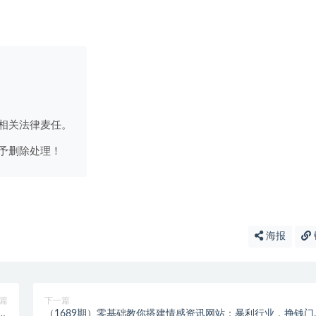
相关法律麦任。
予删除处理！
海报
篇
下一篇
战
（1689期）零基础教你搭建情感资讯网站：暴利行业，挣钱门