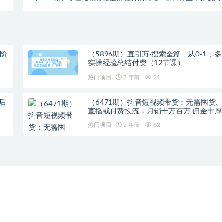
）
很多（搭建教程+源码）
进阶
（5896期）直引万·搜索全篇，从0-1，
实操经验总结付费（12节课）
热门项目
3 年前
21
，后
（6471期）抖音短视频带货：无需囤货
直播或付费投流，月销十万百万 佣金丰厚
热门项目
2 年前
62