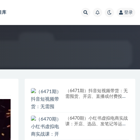
目库
登录
（6471期）抖音短视频带货：无
需囤货、开店、直播或付费投
流，月销十万百万 佣金丰厚
（6470期）小红书虚拟电商实战
课：开店、选品、发笔记等运营
全流程，单店一天赚800