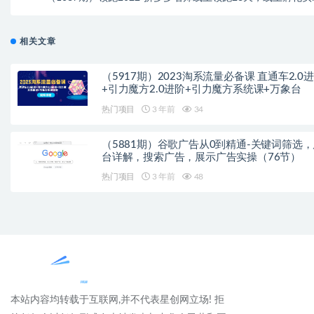
爆款班（第九期
相关文章
（5917期）2023淘系流量必备课 直通车2.0
+引力魔方2.0进阶+引力魔方系统课+万象台
热门项目
3 年前
34
（5881期）谷歌广告从0到精通-关键词筛选
台详解，搜索广告，展示广告实操（76节）
热门项目
3 年前
48
本站内容均转载于互联网,并不代表星创网立场! 拒