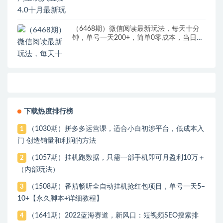
躺…
（6468期）微信阅读最新玩法，每天十分
钟，单号一天200+，简单0零成本，当日提
现
下载热度排行榜
（1030期）拼多多运营课，适合小白初涉平台，低成本入
1
门 创造销量和利润的方法
（1057期）挂机跑数据，只需一部手机即可月盈利10万＋
2
（内部玩法）
（1508期）番茄畅听全自动挂机抢红包项目，单号一天5–
3
10+【永久脚本+详细教程】
（1641期）2022蓝海赛道，新风口：短视频SEO搜索排
4