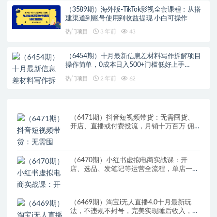
（3589期）海外版-TikTok影视全套课程：从搭
建渠道到账号使用到收益提现 小白可操作
热门项目
3 年前
43
（6454期）十月最新信息差材料写作拆解项目
操作简单，0成本日入500+门槛低好上手…
热门项目
2 年前
62
（6471期）抖音短视频带货：无需囤货、
开店、直播或付费投流，月销十万百万 佣
金丰厚
（6470期）小红书虚拟电商实战课：开
店、选品、发笔记等运营全流程，单店一天
赚800
（6469期）淘宝i无人直播4.0十月最新玩
法，不违规不封号，完美实现睡后收入，日