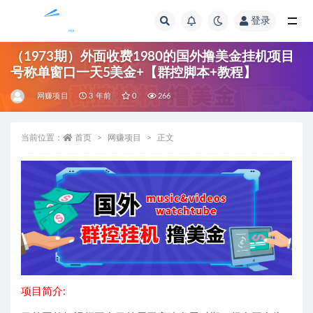
登录
全部
（1973期）外面收费1980的国外撸美金挂机项目
号称单窗口一天5美金+【群控脚本+教程】
网赚项目
3 年前
0
266
当前位置：
首页
网赚项目
正文
项目简介: