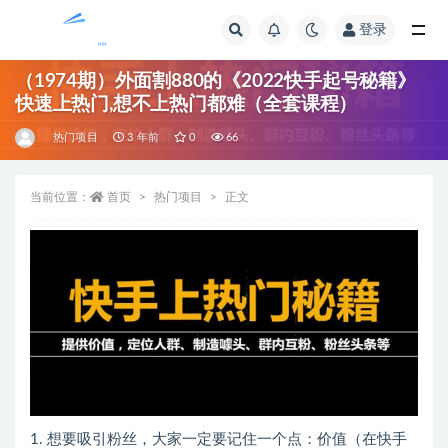
登录
全部
（1974期）外面割880的《2022快手起号秘籍》
快速上热门,想不上热门都难（全套课程）
热门项目
3 年前
0
66
当前位置：
首页
热门项目
正文
1. 想要吸引粉丝，大家一定要记住一个点：价值（在快手