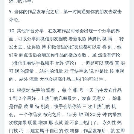
热门的几率。
9. 当你的作品发布完之后，第一时间通知你的朋友去双击
评论。
10. 其他平台分享，在发布作品时候会出现一个分享的界
面，可以分享到微信朋友圈或 者新浪微 博腾讯 微 博 ， 转
发出去，让你微 博 和微信里的好友也都可以看 得 到，他
们看 到点击后会增加你作品的播放次数， 虽 然没有评论
（微信里看快手视频不 允许 评论） ， 但是可以 获得 真 实
可 观 的流量， 站外 的流量 对 于快手来 说 也是比 较 重视
的， 站外 流量 大也会提高作品上热门的可能 性 。
11. 根据对 快手的 观察 ， 每 个 帐 号一 天 当中发布作品
1 到 2 个最好，上热门的几率最大， 发多 无意义 ， 除非
是作品 质 量 特 别高，快手会给你第 三 次上热门的 机
会。 一个作品发 布完之后， 15 分 钟 到 30 分 钟 内播放
次数如果 明显 增加 那 么就 差 不多上热门了。 永久性 热
门技 巧 ： 建立属 于自己的 铁 粉群，作品发布后，就 立即