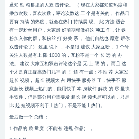
通知 铁 粉群里的人双 击评论。 （ 现在大家都知道热度和
播放次数，喜欢次数，评论次数这 三 个是有关的， 作品只
要有 持续 的热度，就会在热门 持续展 现。 此 方法 适合
有一定粉丝用户，大家最 好前期就做好这 项工 作，让 铁
粉加入你的群，和粉丝 打 好关 系 ， 他们自然也 愿意 帮你
双击评论了） 这里 说下 ， 不是很 建议 大家互粉， 1 个号
关注人数是有上 限 1000 的，互粉不是一个 长 远 的 办
法。 建议 大家互相双击评论这个是 无 上 限 的， 而且 这
个才是真正提高热门几率 的 ！ 还 有一点：不推 荐 大家发
超长 视频， 超长 视频太 占 用快手 服务器 了，快手不 愿
意超长 视频上热门的，能用快手 本 身软件 解决 的 尽 量快
手软件，但是部分用户需要发 超长 视 频也是可以的，只是
比 起 短视频不利于上热门，不是不能上热门。
最后做一个 总结 ：
1 作品的 质 量度（不能有 违规 作品） ，