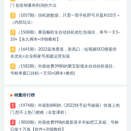
门 创造销量和利润的方法
（1057期）挂机跑数据，只需一部手机即可月盈利10万＋
2
（内部玩法）
（1508期）番茄畅听全自动挂机抢红包项目，单号一天5–
3
10+【永久脚本+详细教程】
（1641期）2022蓝海赛道，新风口：短视频SEO搜索排
4
名优化+企业商家号搭建运营实操
（1582期）外面收费3980的聚宝影视全自动挂机项目，
5
号称单窗口挂机一天50+(脚本+教程)
销量排行榜
（1974期）外面割880的《2022快手起号秘籍》快速上热
1
门,想不上热门都难（全套课程）
（3850期）外面收费998的最新喜羊羊贴吧工具箱，号称
2
日发十万条【软件+详细教程】