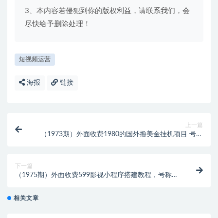
3、本内容若侵犯到你的版权利益，请联系我们，会
尽快给予删除处理！
短视频运营
海报
链接
上一篇
（1973期）外面收费1980的国外撸美金挂机项目 号称
单窗口一天5美金+【群控脚本+教程】
下一篇
（1975期）外面收费599影视小程序搭建教程，号称日
入300＋【源码+教程】
相关文章