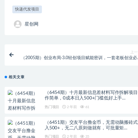
快递代发项目
星创网
上一
（2005期）创业布局·3.0轻创项目赋能密训，一套老板创业必
的创业技能
相关文章
（6454期）十月最新信息差材料写作拆解项目
作简单，0成本日入500+门槛低好上手…
热门项目
2 年前
61
（6451期）交友平台撸金币，无需动脑搬砖式
入500+，无二八原则做就有，可批量矩…
热门项目
2 年前
35