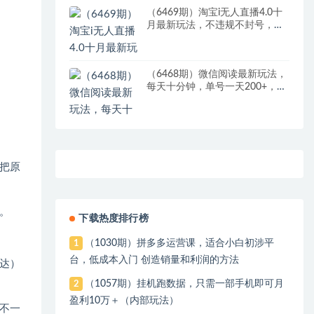
（6469期）淘宝i无人直播4.0十
月最新玩法，不违规不封号，完
美实现睡后收入，日躺…
（6468期）微信阅读最新玩法，
每天十分钟，单号一天200+，简
单0零成本，当日提现
把原
。
下载热度排行榜
（1030期）拼多多运营课，适合小白初涉平
1
台，低成本入门 创造销量和利润的方法
达）
（1057期）挂机跑数据，只需一部手机即可月
2
盈利10万＋（内部玩法）
不一