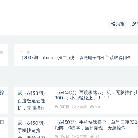
海报
篇
下一篇
修
（2007期）YouTube推广服务，发送电子邮件并获取得佣金，
课
松日赚150美元 ！
操
（6453期）百度极速云挂机，无脑操作
300+，小白轻松上手！！！
热门项目
2 年前
118
日
（6450期）手机快速撸金，单号日赚200
矩阵，0成本，当日提现，无脑操作
热门项目
2 年前
19