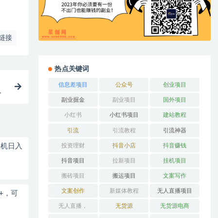
链接
热点关键词
信息差项目
公众号
创业项目
轻
副业掘金
副业项目
国外项目
小红书
小红书项目
建站教程
引流
引流教程
引流神器
投资理财
抖音小店
抖音赚钱
挂机日入
抖音项目
拉新项目
挂机项目
搬砖项目
搬运项目
文案写作
文案创作
新媒体教程
无人直播项目
+，可
无人直播，
无货源
无货源电商