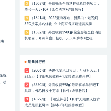
（1508期）番茄畅听全自动挂机抢红包项目，
3
单号一天5–10+【永久脚本+详细教程】
（1641期）2022蓝海赛道，新风口：短视频
4
SEO搜索排名优化+企业商家号搭建运营实操
（1582期）外面收费3980的聚宝影视全自动挂
5
机项目，号称单窗口挂机一天50+(脚本+教程)
0块
销量排行榜
（2006期）快递代发风口项目，号称月入五千
1
钱就
到五万【详细视频教程+代发渠道免费开户】
，动
（3850期）外面收费998的最新喜羊羊贴吧工
2
具箱，号称日发十万条【软件+详细教程】
（1829期） 【引流神器】QQ群无限偷人拉群
3
成员最新版脚本【脚本+详细操作教程】