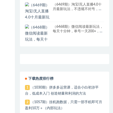
（6469期）淘宝i无人直播4.0十
月最新玩法，不违规不封号，完
美实现睡后收入，日躺…
（6468期）微信阅读最新玩法，
每天十分钟，单号一天200+，简
单0零成本，当日提现
下载热度排行榜
（1030期）拼多多运营课，适合小白初涉平
1
台，低成本入门 创造销量和利润的方法
（1057期）挂机跑数据，只需一部手机即可月
2
盈利10万＋（内部玩法）