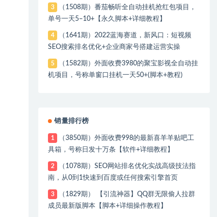
（1508期）番茄畅听全自动挂机抢红包项目，
3
单号一天5–10+【永久脚本+详细教程】
（1641期）2022蓝海赛道，新风口：短视频
4
SEO搜索排名优化+企业商家号搭建运营实操
（1582期）外面收费3980的聚宝影视全自动挂
5
机项目，号称单窗口挂机一天50+(脚本+教程)
销量排行榜
（3850期）外面收费998的最新喜羊羊贴吧工
1
具箱，号称日发十万条【软件+详细教程】
（1078期）SEO网站排名优化实战高级技法指
2
南，从0到1快速到百度或任何搜索引擎首页
（1829期） 【引流神器】QQ群无限偷人拉群
3
成员最新版脚本【脚本+详细操作教程】