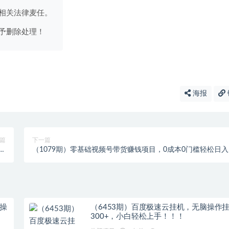
相关法律麦任。
予删除处理！
海报
篇
下一篇
现
（1079期）零基础视频号带货赚钱项目，0成本0门槛轻松日入
右
300+【视频教程】
操
（6453期）百度极速云挂机，无脑操作
300+，小白轻松上手！！！