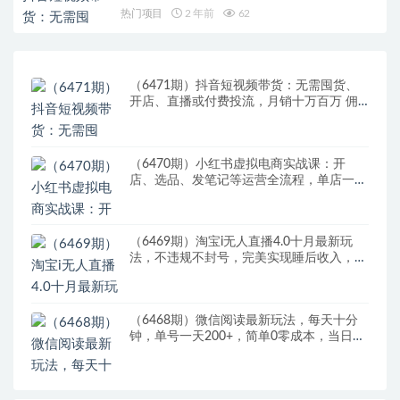
热门项目
2 年前
62
（6471期）抖音短视频带货：无需囤货、
开店、直播或付费投流，月销十万百万 佣
金丰厚
（6470期）小红书虚拟电商实战课：开
店、选品、发笔记等运营全流程，单店一天
赚800
（6469期）淘宝i无人直播4.0十月最新玩
法，不违规不封号，完美实现睡后收入，日
躺…
（6468期）微信阅读最新玩法，每天十分
钟，单号一天200+，简单0零成本，当日提
现