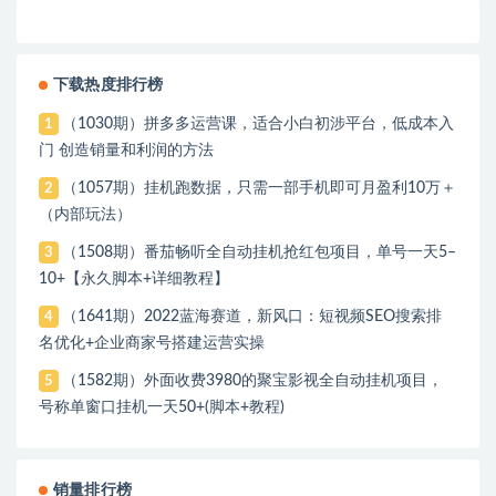
下载热度排行榜
（1030期）拼多多运营课，适合小白初涉平台，低成本入
1
门 创造销量和利润的方法
（1057期）挂机跑数据，只需一部手机即可月盈利10万＋
2
（内部玩法）
（1508期）番茄畅听全自动挂机抢红包项目，单号一天5–
3
10+【永久脚本+详细教程】
（1641期）2022蓝海赛道，新风口：短视频SEO搜索排
4
名优化+企业商家号搭建运营实操
（1582期）外面收费3980的聚宝影视全自动挂机项目，
5
号称单窗口挂机一天50+(脚本+教程)
销量排行榜