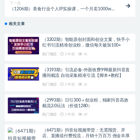
下一篇
（1206期）美食行业个人IP实操课，一个月卖1000w的
秘密，普通人也可学习
相关文章
（3202期）智能原创封面和创业文案，快手小
红书引流精准创业粉，微信每天被加100+
热门项目
3 年前
41
（3193期）引流必备-外面收费998最新抖音直
播间截流 自动采集精准引流【脚本+教程】
热门项目
3 年前
31
（2993期）日引300＋创业粉，独家抖音高效
截流2.0玩法（价值1280）
热门项目
3 年前
29
（6471期）抖音短视频带货：无需囤货、开
店、直播或付费投流，月销十万百万 佣金丰厚