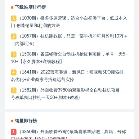
下载热度排行榜
（1030期）拼多多运营课，适合小白初涉平台，低成本入
1
门 创造销量和利润的方法
（1057期）挂机跑数据，只需一部手机即可月盈利10万＋
2
（内部玩法）
（1508期）番茄畅听全自动挂机抢红包项目，单号一天5–
3
10+【永久脚本+详细教程】
（1641期）2022蓝海赛道，新风口：短视频SEO搜索排
4
名优化+企业商家号搭建运营实操
（1582期）外面收费3980的聚宝影视全自动挂机项目，
5
号称单窗口挂机一天50+(脚本+教程)
销量排行榜
（3850期）外面收费998的最新喜羊羊贴吧工具箱，号称
1