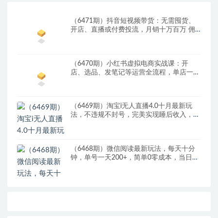
（6471期）抖音短视频带货：无需囤货、
开店、直播或付费投流，月销十万百万 佣
金丰厚
（6470期）小红书虚拟电商实战课：开
店、选品、发笔记等运营全流程，单店一天
赚800
（6469期）淘宝i无人直播4.0十月最新玩
法，不违规不封号，完美实现睡后收入，日
躺…
（6468期）微信阅读最新玩法，每天十分
钟，单号一天200+，简单0零成本，当日提
现