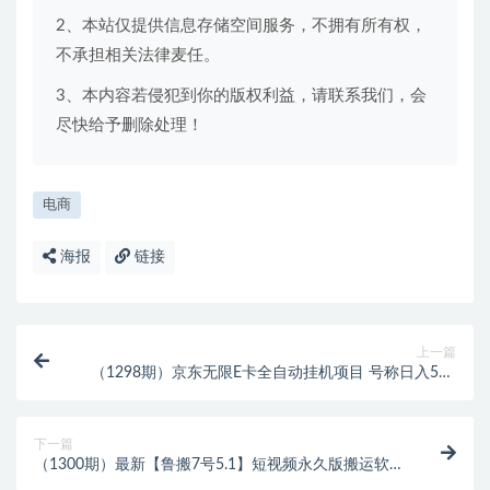
2、本站仅提供信息存储空间服务，不拥有所有权，
不承担相关法律麦任。
3、本内容若侵犯到你的版权利益，请联系我们，会
尽快给予删除处理！
电商
海报
链接
上一篇
（1298期）京东无限E卡全自动挂机项目 号称日入500
–1000【永久版脚本+详细操作教程】
下一篇
（1300期）最新【鲁搬7号5.1】短视频永久版搬运软件
(突破行业技术壁垒,碾压一切神器)