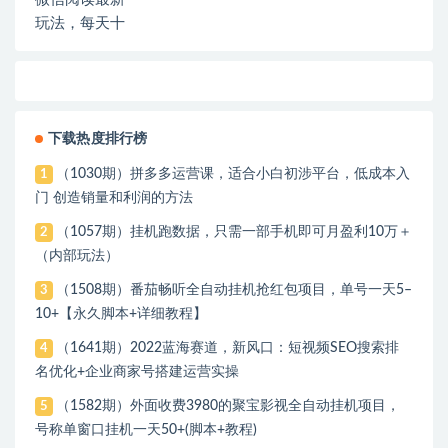
现
下载热度排行榜
（1030期）拼多多运营课，适合小白初涉平台，低成本入
1
门 创造销量和利润的方法
（1057期）挂机跑数据，只需一部手机即可月盈利10万＋
2
（内部玩法）
（1508期）番茄畅听全自动挂机抢红包项目，单号一天5–
3
10+【永久脚本+详细教程】
（1641期）2022蓝海赛道，新风口：短视频SEO搜索排
4
名优化+企业商家号搭建运营实操
（1582期）外面收费3980的聚宝影视全自动挂机项目，
5
号称单窗口挂机一天50+(脚本+教程)