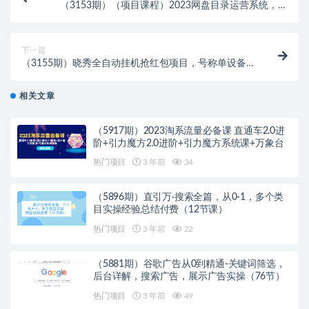
（3153期）（项目课程）2023网盘目录运营系统，一
键安装教学，一共支持约30款云盘
下一篇
（3155期）晓秀全自动挂机抢红包项目，号称单设备一
小时5-10元【挂机脚本+教程】
相关文章
（5917期）2023淘系流量必备课 直通车2.0进
阶+引力魔方2.0进阶+引力魔方系统课+万象台
热门项目
3 年前
34
（5896期）直引万·搜索全篇，从0-1，多个类
目实操经验总结付费（12节课）
热门项目
3 年前
22
（5881期）谷歌广告从0到精通-关键词筛选，
后台详解，搜索广告，展示广告实操（76节）
热门项目
3 年前
49